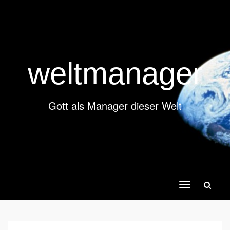
weltmanager
Gott als Manager dieser Welt
Toggle
navigation