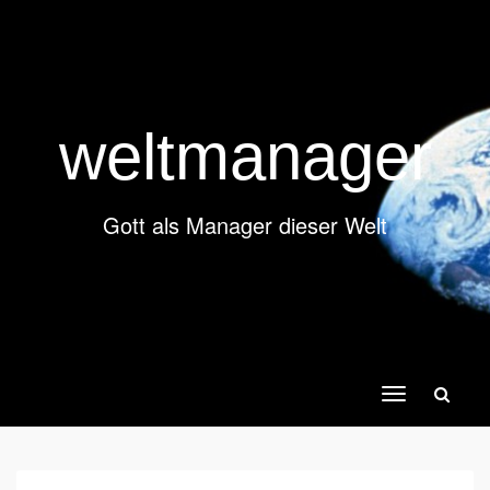
weltmanager
Gott als Manager dieser Welt
Toggle
navigation