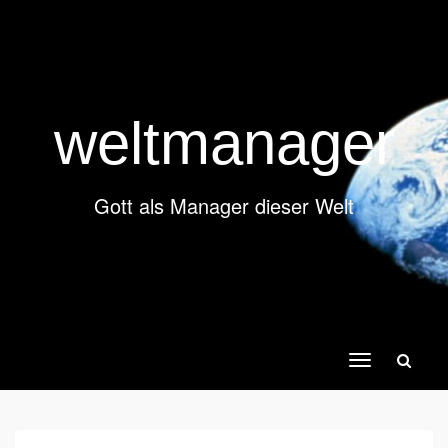
weltmanager
Gott als Manager dieser Welt
Toggle
navigation