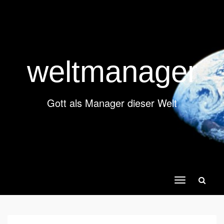
weltmanager
Gott als Manager dieser Welt
Toggle
navigation