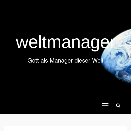
weltmanager
Gott als Manager dieser Welt
Toggle
navigation