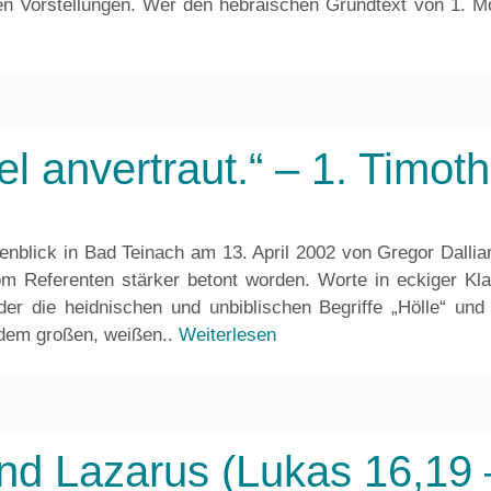
 Vorstellungen. Wer den hebräischen Grundtext von 1. Mose
iel anvertraut.“ – 1. Timot
lick in Bad Teinach am 13. April 2002 von Gregor Dalliard.
m Referenten stärker betont worden. Worte in eckiger Kl
der die heidnischen und unbiblischen Begriffe „Hölle“ un
dem großen, weißen..
Weiterlesen
nd Lazarus (Lukas 16,19 